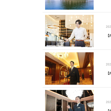
202
【
202
【
202
【