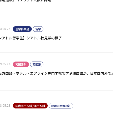
全学科共通
留学
3.05.26
シアトル留学生】シアトル校見学の様子
韓国語科
韓国語
3.05.24
阪外国語・ホテル・エアライン専門学校で学ぶ韓国語が、日本国内外で
！
国際ホテル科 / ホテル科
就職内定者速報
3.05.23