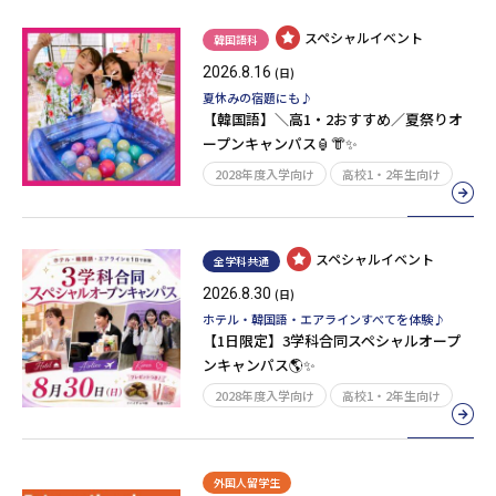
スペシャルイベント
韓国語科
2026.8.16
(日)
夏休みの宿題にも♪
【韓国語】＼高1・2おすすめ／夏祭りオ
ープンキャンパス🏮👘✨
2028年度入学向け
高校1・2年生向け
スペシャルイベント
全学科共通
2026.8.30
(日)
ホテル・韓国語・エアラインすべてを体験♪
【1日限定】3学科合同スペシャルオープ
ンキャンパス🌎✨
2028年度入学向け
高校1・2年生向け
外国人留学生