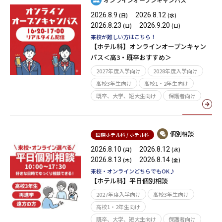
2026.8.9
2026.8.12
(日)
(水)
2026.8.23
2026.9.20
(日)
(日)
来校が難しい方はこちら！
【ホテル科】オンラインオープンキャン
パス＜高3・既卒おすすめ＞
2027年度入学向け
2028年度入学向け
高校3年生向け
高校1・2年生向け
既卒、大学、短大生向け
保護者向け
個別相談
国際ホテル科 / ホテル科
2026.8.10
2026.8.12
(月)
(水)
2026.8.13
2026.8.14
(木)
(金)
来校・オンラインどちらでもOK♪
【ホテル科】平日個別相談
2027年度入学向け
高校3年生向け
高校1・2年生向け
既卒、大学、短大生向け
保護者向け