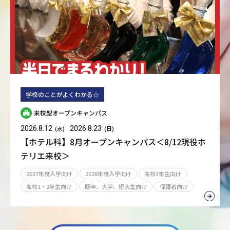
学校のことがよくわかる☆
来校型オープンキャンパス
2026.8.12
2026.8.23
(水)
(日)
【ホテル科】8月オープンキャンパス＜8/12現役ホ
テリエ来校＞
2027年度入学向け
2028年度入学向け
高校3年生向け
高校1・2年生向け
既卒、大学、短大生向け
保護者向け