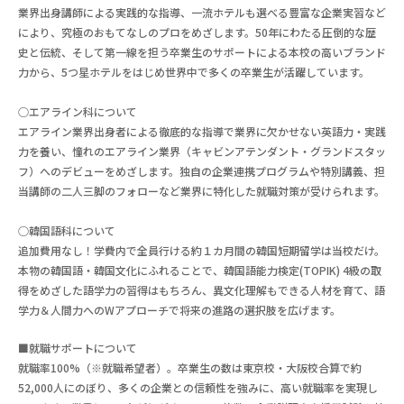
業界出身講師による実践的な指導、一流ホテルも選べる豊富な企業実習など
により、究極のおもてなしのプロをめざします。50年にわたる圧倒的な歴
史と伝統、そして第一線を担う卒業生のサポートによる本校の高いブランド
力から、5つ星ホテルをはじめ世界中で多くの卒業生が活躍しています。
○エアライン科について
エアライン業界出身者による徹底的な指導で業界に欠かせない英語力・実践
力を養い、憧れのエアライン業界（キャビンアテンダント・グランドスタッ
フ）へのデビューをめざします。独自の企業連携プログラムや特別講義、担
当講師の二人三脚のフォローなど業界に特化した就職対策が受けられます。
○韓国語科について
追加費用なし！学費内で全員行ける約１カ月間の韓国短期留学は当校だけ。
本物の韓国語・韓国文化にふれることで、韓国語能力検定(TOPIK) 4級の取
得をめざした語学力の習得はもちろん、異文化理解もできる人材を育て、語
学力＆人間力へのWアプローチで将来の進路の選択肢を広げます。
■就職サポートについて
就職率100%（※就職希望者）。卒業生の数は東京校・大阪校合算で約
52,000人にのぼり、多くの企業との信頼性を強みに、高い就職率を実現し