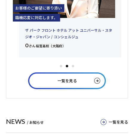
「信念を貫くことの大切さ」も
海
学びました。
伝
タ
日本航空株式会社 / キャビンアテンダント
T
さん 廿日市西高校（広島県）
一覧を見る
NEWS
一覧を見る
/ お知らせ