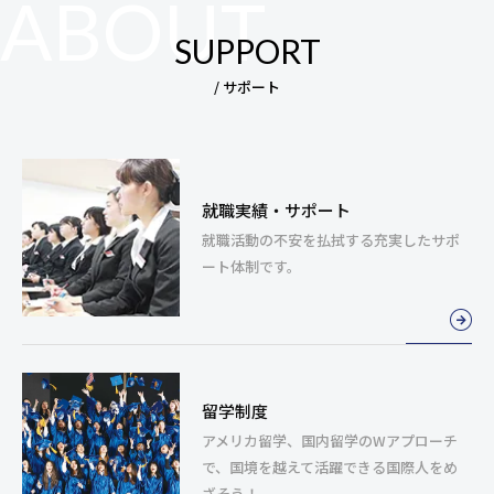
SUPPORT
/ サポート
就職実績・サポート
就職活動の不安を払拭する
充実したサポ
ート体制です。
留学制度
アメリカ留学、国内留学のWアプローチ
で、
国境を越えて活躍できる国際人をめ
ざそう！