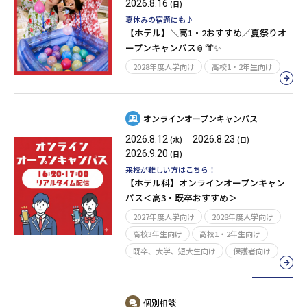
2026.8.16
(日)
夏休みの宿題にも♪
【ホテル】＼高1・2おすすめ／夏祭りオ
ープンキャンパス🏮👘✨
2028年度入学向け
高校1・2年生向け
オンラインオープンキャンパス
2026.8.12
2026.8.23
(水)
(日)
2026.9.20
(日)
来校が難しい方はこちら！
【ホテル科】オンラインオープンキャン
パス＜高3・既卒おすすめ＞
2027年度入学向け
2028年度入学向け
高校3年生向け
高校1・2年生向け
既卒、大学、短大生向け
保護者向け
個別相談