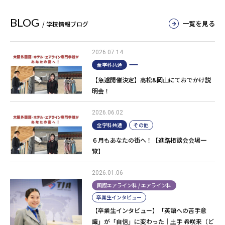
BLOG
一覧を見る
/ 学校情報ブログ
2026.07.14
全学科共通
【急遽開催決定】高松&岡山にておでかけ説
明会！
2026.06.02
全学科共通
その他
６月もあなたの街へ！【進路相談会会場一
覧】
2026.01.06
国際エアライン科 / エアライン科
卒業生インタビュー
【卒業生インタビュー】「英語への苦手意
識」が「自信」に変わった｜土手 希咲来（ど