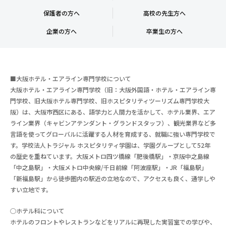
保護者の方へ
高校の先生方へ
企業の方へ
卒業生の方へ
■大阪ホテル・エアライン専門学校について
大阪ホテル・エアライン専門学校（旧：大阪外国語・ホテル・エアライン専
門学校、旧大阪ホテル専門学校、旧ホスピタリティツーリズム専門学校大
阪）は、大阪市西区にある、語学力と人間力を活かして、ホテル業界、エア
ライン業界（キャビンアテンダント・グランドスタッフ）、観光業界など多
言語を使ってグローバルに活躍する人材を育成する、就職に強い専門学校で
す。学校法人トラジャル ホスピタリティ学園は、学園グループとして52年
の歴史を重ねています。大阪メトロ四ツ橋線「肥後橋駅」・京阪中之島線
「中之島駅」・大阪メトロ中央線/千日前線「阿波座駅」・JR「福島駅」
「新福島駅」から徒歩圏内の駅近の立地なので、アクセスも良く、通学しや
すい立地です。
○ホテル科について
ホテルのフロントやレストランなどをリアルに再現した実習室での学びや、