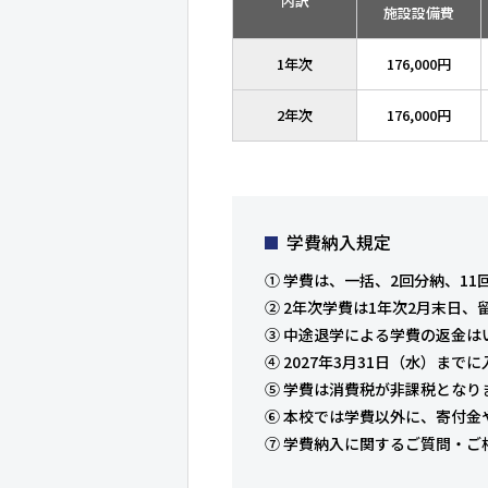
内訳
施設設備費
1年次
176,000円
2年次
176,000円
学費納入規定
① 学費は、一括、2回分納、1
② 2年次学費は1年次2月末日
③ 中途退学による学費の返金
④ 2027年3月31日（水）
⑤ 学費は消費税が非課税となり
⑥ 本校では学費以外に、寄付
⑦ 学費納入に関するご質問・ご