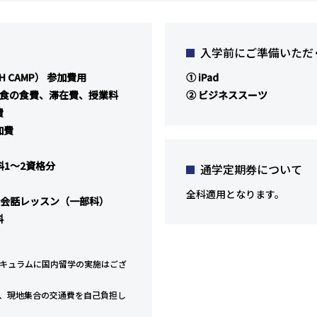
入学前にご準備いただ
H CAMP） 参加費用
① iPad
3食の食費、滞在費、授業料
② ビジネススーツ
費
加費
科1～2資格分
通学定期券について
全科適用となります。
英会話レッスン（一部科）
料
キュラムに国内留学の実施はござ
、現地集合の交通費を自己負担し