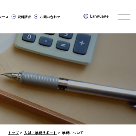
Language
toggl
クセス
資料請求
お問い合わせ
navig
トップ
>
入試・学費サポート
>
学費について