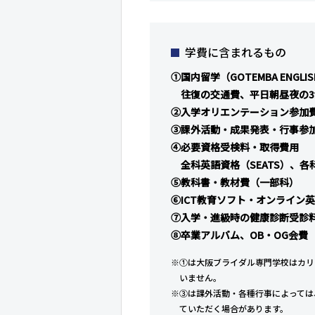
学費に含まれるもの
①国内留学（GOTEMBA ENGLIS
往復の交通費、平日朝昼夜の
②入学オリエンテーション参加
③課外活動・成果発表・行事参
④必要資格受検料・取得費用
全科英語資格（SEATS）、各
⑤教科書・教材費（一部科）
⑥ICT教育ソフト・オンライン
⑦入学・進級時の健康診断受診
⑧卒業アルバム、OB・OG会費
※①は大阪ブライダル専門学校はカリ
いません。
※③は課外活動・各種行事によっては
ていただく場合があります。