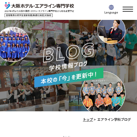
togg
Language
navi
トップ
>
エアライン学科ブログ