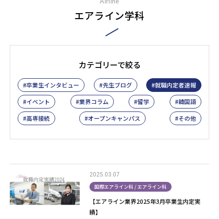
Airline
エアライン学科
カテゴリーで絞る
卒業生インタビュー
先生ブログ
就職内定者速報
イベント
業界コラム
留学
韓国語
高専接続
オープンキャンパス
その他
2025.03.07
国際エアライン科 / エアライン科
【エアライン業界2025年3月卒業生内定実
績】