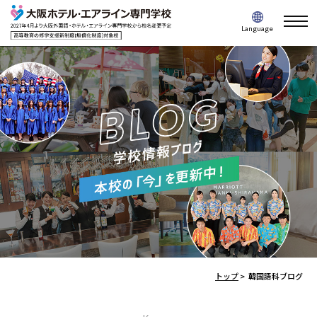
togg
Language
navi
トップ
>
韓国語科ブログ