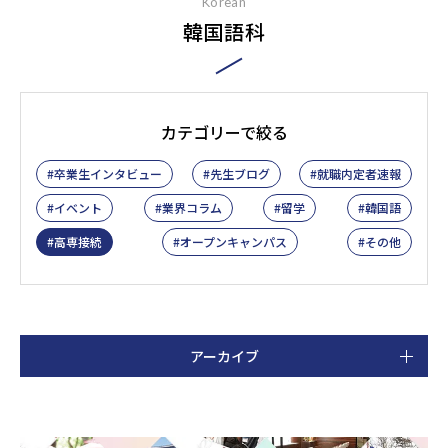
Korean
韓国語科
カテゴリーで絞る
卒業生インタビュー
先生ブログ
就職内定者速報
イベント
業界コラム
留学
韓国語
高専接続
オープンキャンパス
その他
アーカイブ