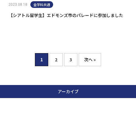
全学科共通
2023.08.18
【シアトル留学生】エドモンズ市のパレードに参加しました
1
2
3
次へ »
アーカイブ