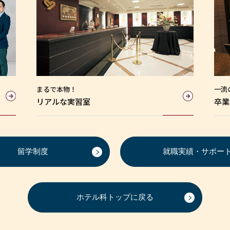
まるで本物！
一流
リアルな実習室
卒業
留学制度
就職実績・サポー
ホテル科トップに戻る