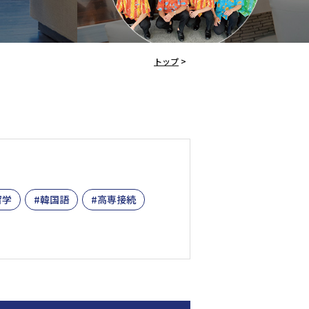
トップ
>
留学
韓国語
高専接続